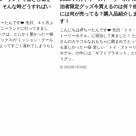
！そんな時どうすればい
泊者限定グッズ今買えるのは何？
には何が売ってる？購入品紹介し
す！
ちーたんです❤️ 先日、４ヶ月ぶ
ズニーランドに行ってきまし
こんにちは🌈ちーたんです❤️ 先日「トイ
ークは、とにかく暑かったー😅
トーリーホテル」に宿泊して来ました！ 
ックスの”ミッション・クール
さんのカラフルなおもちゃに囲まれてとっ
によってすごく濡れてしまうらし
も楽しかったー😃 楽しい「トイ・ストー
ホテル」の中には「ギフトプラネット」と
うグッ...
2023年7月19日