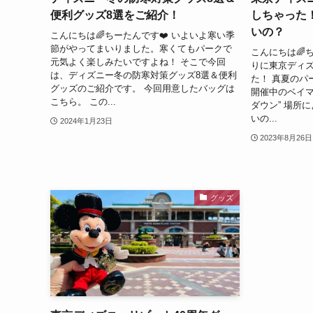
便利グッズ8選をご紹介！
しちゃった
いの？
こんにちは🌈ちーたんです❤️ いよいよ寒い季
節がやってまいりました。寒くてもパークで
こんにちは🌈
元気よく楽しみたいですよね！ そこで今回
りに東京ディ
は、ディズニー冬の防寒対策グッズ8選＆便利
た！ 真夏のパ
グッズのご紹介です。 今回用意したバッグは
開催中のベイマ
こちら。 この...
ダウン” 場所
いの...
2024年1月23日
2023年8月26日
グッズ