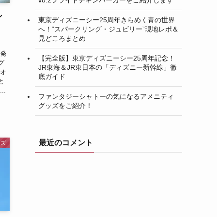
ン
東京ディズニーシー25周年きらめく青の世界
へ！“スパークリング・ジュビリー”現地レポ＆
見どころまとめ
日発
【完全版】東京ディズニーシー25周年記念！
グ
JR東海＆JR東日本の「ディズニー新幹線」徹
アオ
底ガイド
と
..
ファンタジーシャトーの気になるアメニティ
グッズをご紹介！
最近のコメント
ッズ