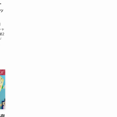
ー
ッ
日
シャ
第2
ド
。
ッズ
ル宿