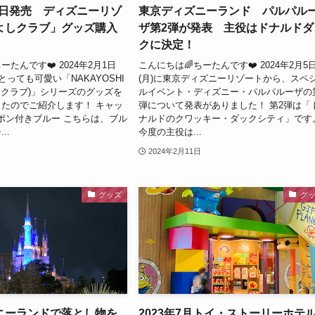
月1日発売 ディズニーリゾ
東京ディズニーランド パルパル
よしクラブ」グッズ購入
ザ第2弾が発表 主役はドナルドダ
クに決定！
ーたんです❤️ 2024年2月1日
こんにちは🌈ちーたんです❤️ 2024年2月5
とっても可愛い「NAKAYOSHI
(月)に東京ディズニーリゾートから、スペ
よしクラブ)」シリーズのグッズを
ルイベント・ディズニー・パルパルーザの
たのでご紹介します！ キャッ
弾について発表がありました！ 第2弾は「
ンポン付きブルー こちらは、ブル
ナルドのクワッキー・ダックシティ」です
..
今度の主役は...
2024年2月11日
グッズ
グ
ニーランドで落とし物を
2023年7月トイ・ストーリーホテ