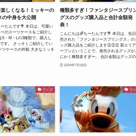
倍楽しくなる！ミッキーの
種類多すぎ！ファンタジースプリ
スの中身を大公開
グスのグッズ購入品と合計金額発
表！
ちーたんです💐 本日は、可愛い
キーのスーツケースをご紹介し
こんにちは🌈ちーたんです💐 本日は、先
はS・M・Lの3種類で、購入し
売された「ファンタジースプリングス」の
です。 さっそくご紹介してい
ッズ購入品をご紹介します👏👏👏 新エリ
ーツケースの外観 大きなミッキ
ープンということで、発売されるグッズが
にかく種類多すぎ〜。 合計金額はグッズの.
2024年7月16日
グッズ
グ