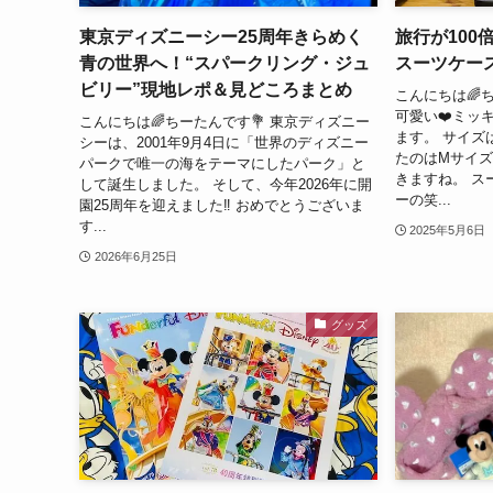
東京ディズニーシー25周年きらめく
旅行が100
青の世界へ！“スパークリング・ジュ
スーツケー
ビリー”現地レポ＆見どころまとめ
こんにちは🌈
可愛い❤️ミッ
こんにちは🌈ちーたんです💐 東京ディズニー
ます。 サイズ
シーは、2001年9月4日に「世界のディズニー
たのはMサイズ
パークで唯一の海をテーマにしたパーク」と
きますね。 ス
して誕生しました。 そして、今年2026年に開
ーの笑...
園25周年を迎えました‼️ おめでとうございま
す...
2025年5月6日
2026年6月25日
グッズ