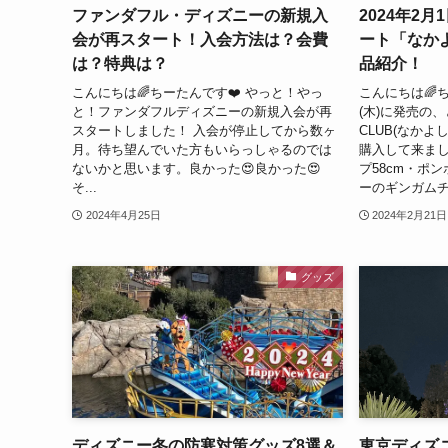
ファンダフル・ディズニーの新規入
2024年2
会が再スタート！入会方法は？会費
ート「なか
は？特典は？
品紹介！
こんにちは🌈ちーたんです❤️ やっと！やっ
こんにちは🌈ち
と！ファンダフルディズニーの新規入会が再
(木)に発売の、
スタートしました！ 入会が停止してから数ヶ
CLUB(なか
月。待ち望んでいた方もいらっしゃるのでは
購入して来まし
ないかと思います。良かった😍良かった😍
プ58cm・ポ
そ...
ーのギンガムチ.
2024年4月25日
2024年2月21日
グッズ
ディズニー冬の防寒対策グッズ8選＆
東京ディズ