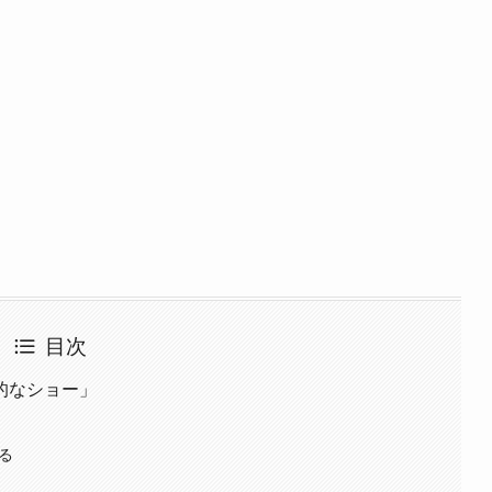
目次
的なショー」
る