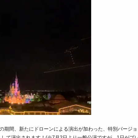
までの期間、新たにドローンによる演出が加わった、特別バージョ
ing Dreams」として演出されます！(※7月2日より一般公演ですが、1日がプ